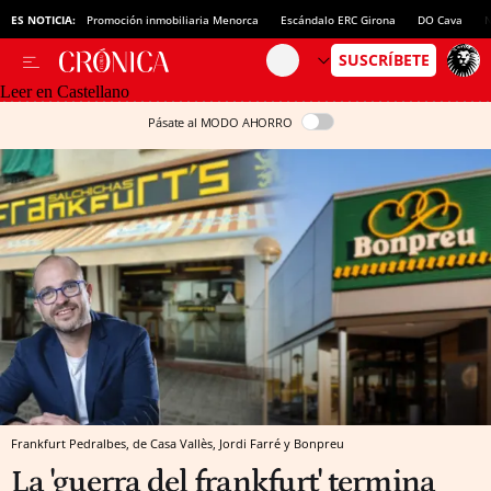
ES NOTICIA:
Promoción inmobiliaria Menorca
Escándalo ERC Girona
DO Cava
N
Leer en Castellano
Pásate al MODO AHORRO
Frankfurt Pedralbes, de Casa Vallès, Jordi Farré y Bonpreu
La 'guerra del frankfurt' termina