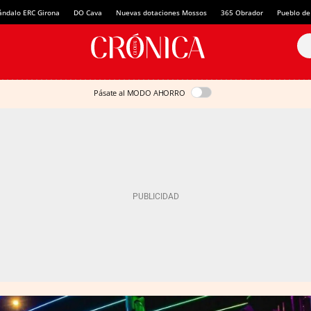
ándalo ERC Girona
DO Cava
Nuevas dotaciones Mossos
365 Obrador
Pueblo de
Pásate al MODO AHORRO