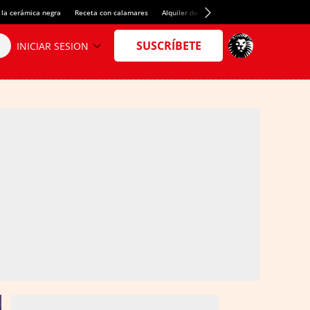
 la cerámica negra
Receta con calamares
Alquiler de habitaciones en España
Créd