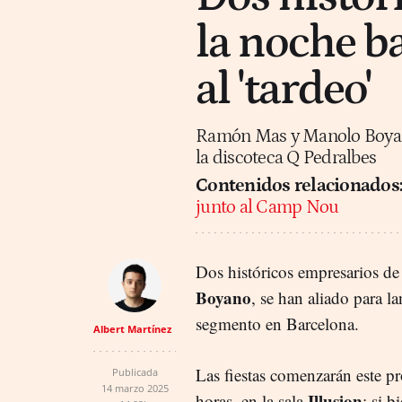
la noche b
al 'tardeo'
Ramón Mas y Manolo Boyano 
la discoteca Q Pedralbes
Contenidos relacionados
junto al Camp Nou
Dos históricos empresarios de
Boyano
, se han aliado para la
segmento en Barcelona.
Albert Martínez
Las fiestas comenzarán este p
Publicada
14 marzo 2025
Illusion
horas, en la sala
; si b