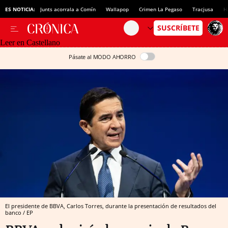
ES NOTICIA:
Junts acorrala a Comín
Wallapop
Crimen La Pegaso
Tracjusa
H
Leer en Castellano
Pásate al MODO AHORRO
El presidente de BBVA, Carlos Torres, durante la presentación de resultados del
banco / EP