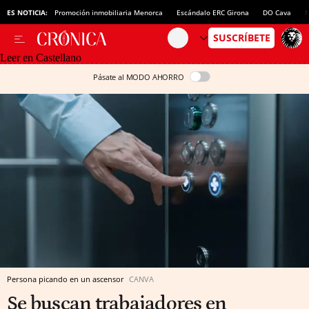
ES NOTICIA:
Promoción inmobiliaria Menorca
Escándalo ERC Girona
DO Cava
N
Leer en Castellano
Pásate al MODO AHORRO
Persona picando en un ascensor
CANVA
Se buscan trabajadores en