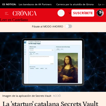
ES NOTICIA:
Los bandazos de AX Partners
Carrera por la alcaldía de Girona
La sec
Leer en Castellano
Pásate al MODO AHORRO
Imagen de la aplicación de Secrets Vault
ACCIÓ
La 'startup' catalana Secrets Vault