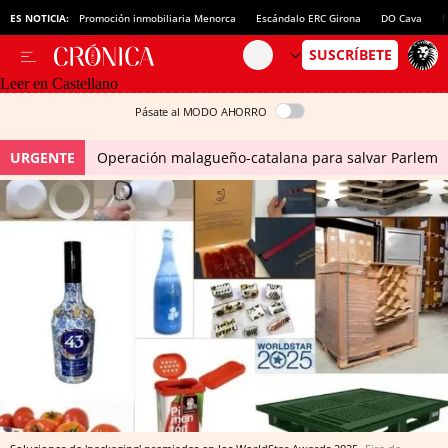
ES NOTICIA:
Promoción inmobiliaria Menorca
Escándalo ERC Girona
DO Cava
N
Leer en Castellano
Pásate al MODO AHORRO
URGENTE
Operación malagueño-catalana para salvar Parlem