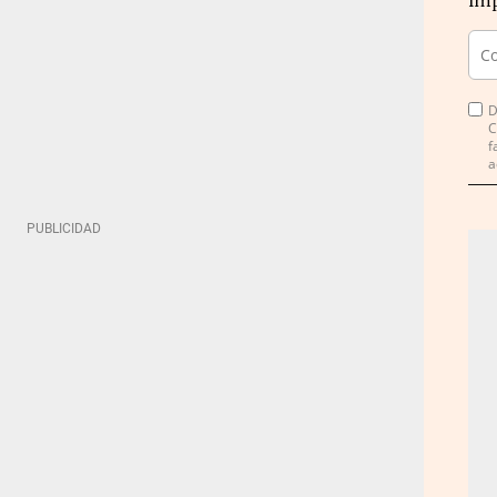
imp
D
C
f
a