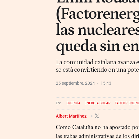
(Factorenerg
las nucleare
queda sin en
La comunidad catalana avanza en 
se está convirtiendo en una pote
25 septiembre, 2024
15:43
ENERGÍA
ENERGÍA SOLAR
FACTOR ENERG
Albert Martínez
Como Cataluña no ha apostado por la
las trabas administrativas de los di