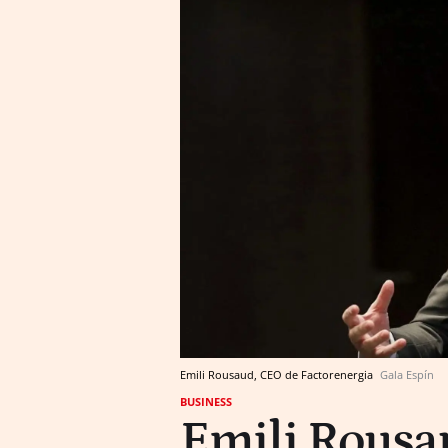
Emili Rousaud, CEO de Factorenergia
Gala Espín
BUSINESS
Emili Rousa