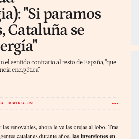
ia): "Si paramos
s, Cataluña se
ergía"
el sentido contrario al resto de España, "que
ncia energética"
ÍA
DESPERTA BCN!
s renovables, ahora le ve las orejas al lobo. Tras
las inversiones en
rigentes catalanes durante años,