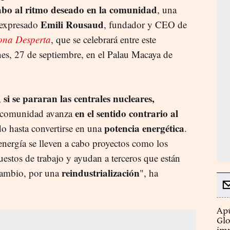
cabo al ritmo deseado en la comunidad
, una
Emili Rousaud
a expresado
, f
undador y CEO de
lona Desperta
, que se celebrará entre este
nes, 27 de septiembre, en el Palau Macaya de
si se pararan las centrales nucleares,
,
en el sentido contrario al
 comunidad avanza
potencia energética
do hasta convertirse en una
.
energía se lleven a cabo proyectos como los
estos de trabajo y ayudan a terceros que están
reindustrialización
 cambio, por una
", ha
Apú
Glo