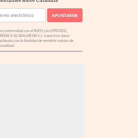
ortantes sobre Cataluña
APUNTARME
e conformidad con el RGPD y la LOPDGDD,
RÓNICA GLOBALMEDIA S.L. tratará los datos
acilitados con la finalidad de remitirle noticias de
ctualidad.