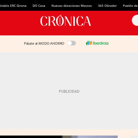
ándalo ERC Girona
DO Cava
Nuevas dotaciones Mossos
365 Obrador
Pueblo de
Pásate al MODO AHORRO