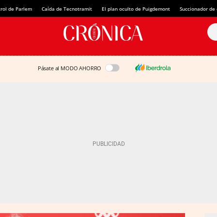
rol de Parlem
Caída de Tecnotramit
El plan oculto de Puigdemont
Succionador de c
Pásate al MODO AHORRO