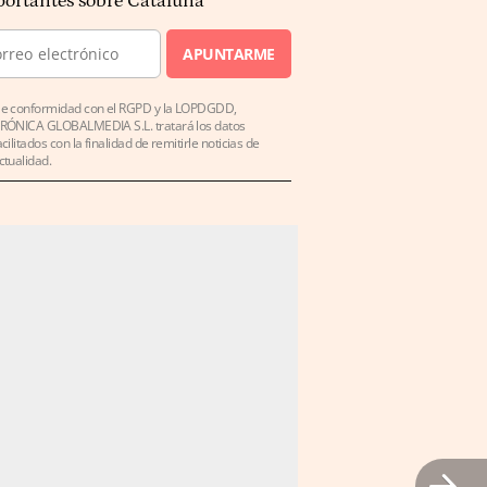
ortantes sobre Cataluña
APUNTARME
e conformidad con el RGPD y la LOPDGDD,
RÓNICA GLOBALMEDIA S.L. tratará los datos
acilitados con la finalidad de remitirle noticias de
ctualidad.