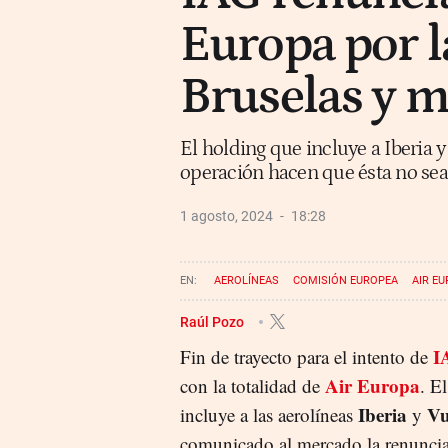
Europa por l
Bruselas y 
El holding que incluye a Iberia 
operación hacen que ésta no sea 
1 agosto, 2024
18:28
AEROLÍNEAS
COMISIÓN EUROPEA
AIR E
Raúl Pozo
I
Fin de trayecto para el intento de
Air Europa
con la totalidad de
. E
Iberia
Vu
incluye a las aerolíneas
y
comunicado al mercado la renuncia a