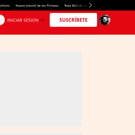
lítoris
Nuevo tresmil de los Pirineos
Ruta fácil de montaña
El arroz más meloso