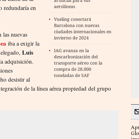
artificial para sus
aerolíneas
no redundaría en
Vueling conectará
Barcelona con nuevas
ciudades internacionales en
n las nuevas
invierno de 2024
pea
iba a exigir la
IAG avanza en la
Luis
delegado,
descarbonización del
la adquisición.
transporte aéreo con la
compra de 28.000
siones
toneladas de SAF
o desistir al
ntegración de la línea aérea propiedad del grupo
Apú
Glo