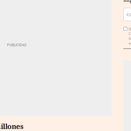
imp
D
C
f
a
illones