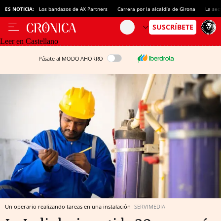
ES NOTICIA:
Los bandazos de AX Partners
Carrera por la alcaldía de Girona
La sec
Leer en Castellano
Pásate al MODO AHORRO
Un operario realizando tareas en una instalación
SERVIMEDIA