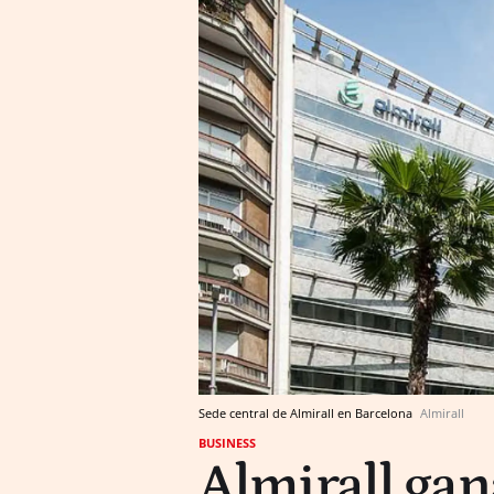
Sede central de Almirall en Barcelona
Almirall
BUSINESS
Almirall gan