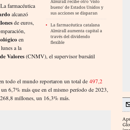
Almirall recibe otro 'visto
 La farmacéutica
bueno' de Estados Unidos y
ardo
sus acciones se disparan
alcanzó
llones
de euros,
La farmacéutica catalana
omparación,
Almirall aumenta capital a
través del dividendo
ológico
en
flexible
lunes a la
de Valores
(CNMV), el supervisor bursátil
en todo el mundo reportaron un total de
497,2
, un 6,7% más que en el mismo período de 2023,
 268,8 millones, un 16,3% más.
Apú
Glo