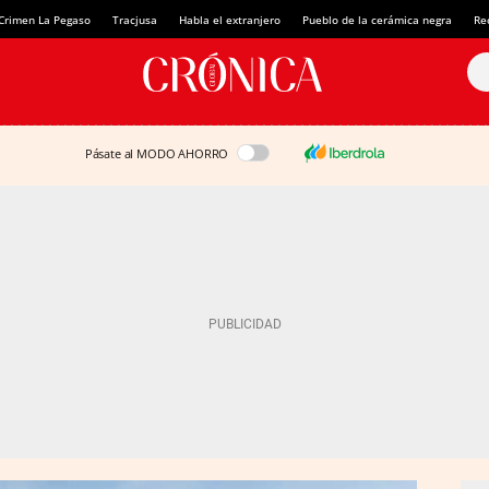
Crimen La Pegaso
Tracjusa
Habla el extranjero
Pueblo de la cerámica negra
Re
Pásate al MODO AHORRO