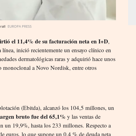
rall
EUROPA PRESS
irtió el 11,4% de su facturación neta en I+D
,
a línea, inició recientemente un ensayo clínico en
rmedades dermatológicas raras y adquirió hace unos
po monoclonal a Novo Nordisk, entre otros
plotación (Ebitda), alcanzó los 104,5 millones, un
margen bruto fue del 65,1%
y las ventas de
 un 19,9%, hasta los 233 millones. Respecto a
 de euros, lo que supone un 0,4 % de deuda neta