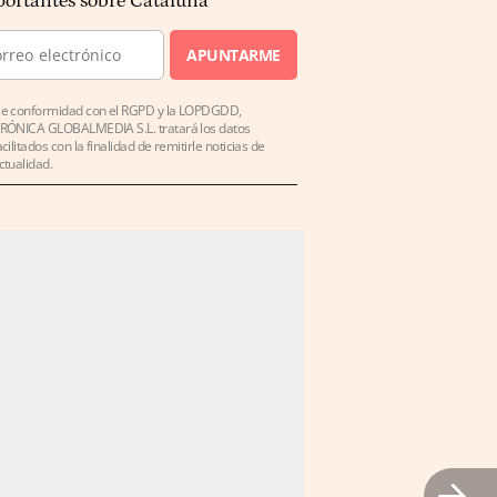
ortantes sobre Cataluña
APUNTARME
e conformidad con el RGPD y la LOPDGDD,
RÓNICA GLOBALMEDIA S.L. tratará los datos
acilitados con la finalidad de remitirle noticias de
ctualidad.