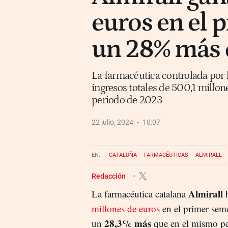
euros en el 
un 28% más 
La farmacéutica controlada por
ingresos totales de 500,1 millo
periodo de 2023
22 julio, 2024
10:07
CATALUÑA
FARMACÉUTICAS
ALMIRALL
Redacción
Almirall
La farmacéutica catalana
h
millones de euros
en el primer seme
28,3% más
un
que en el mismo pe