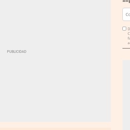
imp
D
C
f
a