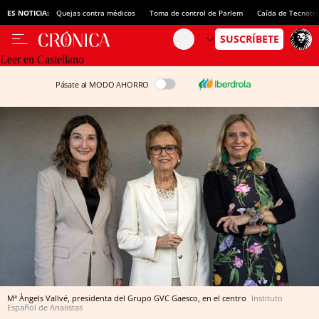
ES NOTICIA:
Quejas contra médicos
Toma de control de Parlem
Caída de Tecnotr
Leer en Castellano
Pásate al MODO AHORRO
Mª Àngels Vallvé, presidenta del Grupo GVC Gaesco, en el centro
Instituto
Español de Analistas