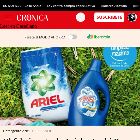
ES NOTICIA:
Caso Andic
Ley contra compra especulativa
Radares Altafulla
Junt
Leer en Castellano
Pásate al MODO AHORRO
Detergente Ariel
EL ESPAÑOL