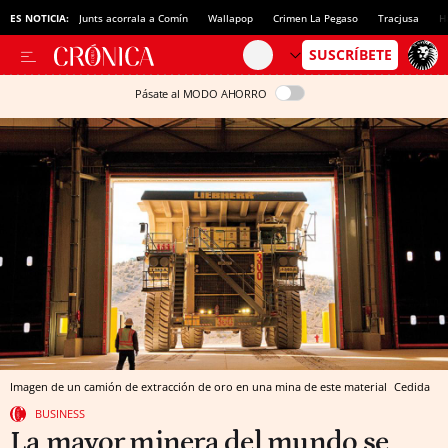
ES NOTICIA:
Junts acorrala a Comín
Wallapop
Crimen La Pegaso
Tracjusa
H
Pásate al MODO AHORRO
Imagen de un camión de extracción de oro en una mina de este material
Cedida
BUSINESS
La mayor minera del mundo se