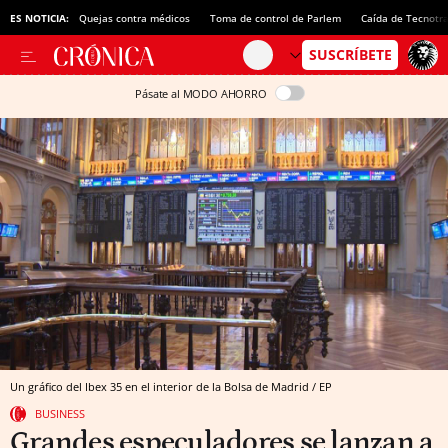
ES NOTICIA:
Quejas contra médicos
Toma de control de Parlem
Caída de Tecnotr
Pásate al MODO AHORRO
Un gráfico del Ibex 35 en el interior de la Bolsa de Madrid / EP
BUSINESS
Grandes especuladores se lanzan a