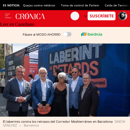
ES NOTICIA:
Quejas contra médicos
Toma de control de Parlem
Caída de Tecnotr
Leer en Castellano
Pásate al MODO AHORRO
El laberinto contra los retrasos del Corredor Mediterráneo en Barcelona
SIMÓN
SÁNCHEZ
Barcelona