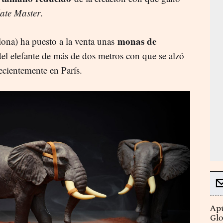
ate Master
.
monas de
ona) ha puesto a la venta unas
el elefante de más de dos metros con que se alzó
ecientemente en París.
Apú
Glo