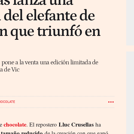
as lanza una
 del elefante de
n que triunfó en
pone a la venta una edición limitada de
a de Vic
HOCOLATE
chocolate
Lluc Crusellas
de
. El repostero
ha
tamaño
reducido
n
de la creación con que ganó