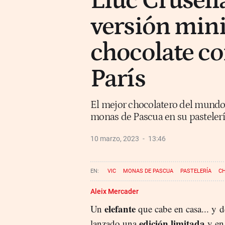
Lluc Crusell
versión mini
chocolate co
París
El mejor chocolatero del mundo 
monas de Pascua en su pastelerí
10 marzo, 2023
13:46
VIC
MONAS DE PASCUA
PASTELERÍA
C
Aleix Mercader
elefante
Un
que cabe en casa... y 
edición limitada
lanzado una
y e