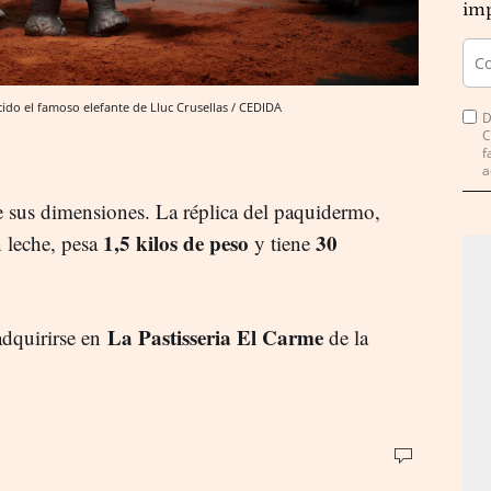
imp
o el famoso elefante de Lluc Crusellas / CEDIDA
D
C
f
a
 sus dimensiones. La réplica del paquidermo,
1,5 kilos de peso
30
 leche, pesa
y tiene
La Pastisseria El Carme
dquirirse en
de la