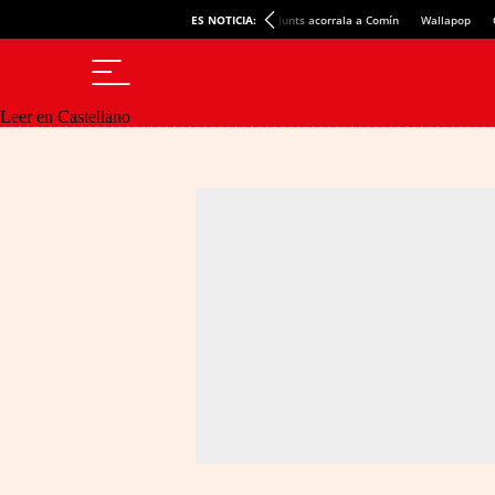
ES NOTICIA:
Junts acorrala a Comín
Wallapop
Leer en Castellano