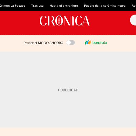
Crimen La Pegaso
Tracjusa
Habla el extranjero
Pueblo de la cerámica negra
Re
Pásate al MODO AHORRO