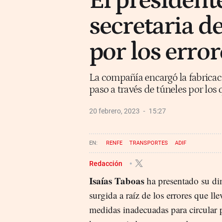
El presidente
secretaria d
por los erro
La compañía encargó la fabrica
paso a través de túneles por los 
20 febrero, 2023
15:27
RENFE
TRANSPORTES
ADIF
Redacción
Isaías Taboas
ha presentado su di
surgida a raíz de los errores que l
medidas inadecuadas para circular p