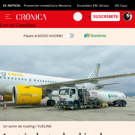
ES NOTICIA:
Promoción inmobiliaria Menorca
Escándalo ERC Girona
DO Cava
N
Leer en Castellano
Pásate al MODO AHORRO
Un avión de Vueling / VUELING