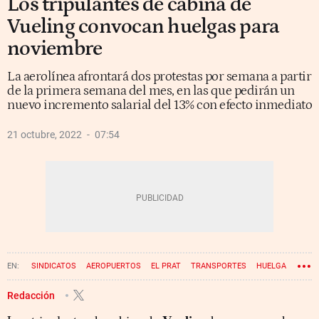
Los tripulantes de cabina de
Vueling convocan huelgas para
noviembre
La aerolínea afrontará dos protestas por semana a partir
de la primera semana del mes, en las que pedirán un
nuevo incremento salarial del 13% con efecto inmediato
21 octubre, 2022
07:54
SINDICATOS
AEROPUERTOS
EL PRAT
TRANSPORTES
HUELGA
VUELOS
Redacción