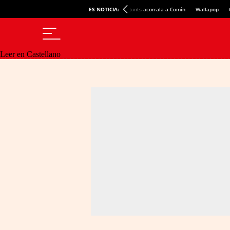
ES NOTICIA:
Junts acorrala a Comín
Wallapop
Leer en Castellano