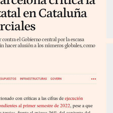
rcelona critica la
tatal en Cataluña
rciales
r contra el Gobierno central por la escasa
sin hacer alusión a los números globales, como
ESUPUESTOS
INFRAESTRUCTURAS
GOVERN
ionado con críticas a las cifras de
ejecución
ondientes al primer semestre de 2022
, pese a que
 tercios, frente al exiguo 36% del conjunto del