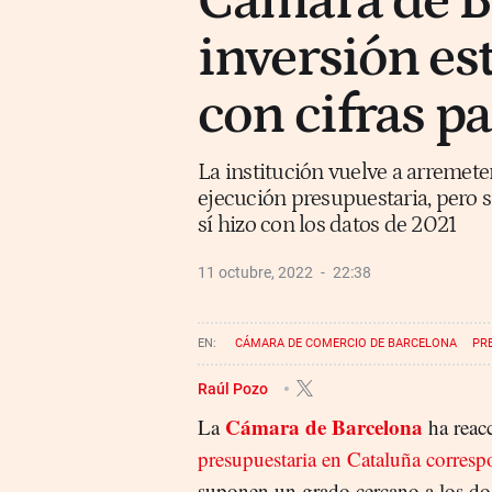
Cámara de Ba
inversión es
con cifras pa
La institución vuelve a arremete
ejecución presupuestaria, pero 
sí hizo con los datos de 2021
11 octubre, 2022
22:38
CÁMARA DE COMERCIO DE BARCELONA
PR
Raúl Pozo
Cámara de Barcelona
La
ha reacc
presupuestaria en Cataluña corresp
suponen un grado cercano a los dos