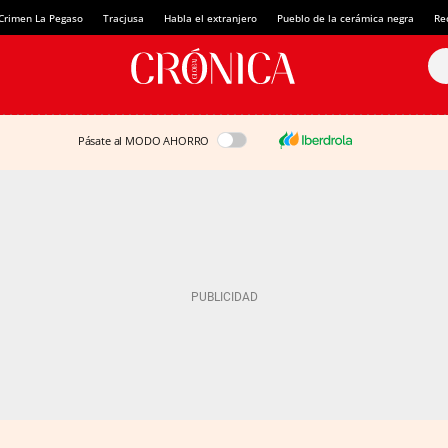
Crimen La Pegaso
Tracjusa
Habla el extranjero
Pueblo de la cerámica negra
Re
Pásate al MODO AHORRO