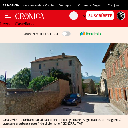
ES NOTICIA:
Junts acorrala a Comín
Wallapop
Crimen La Pegaso
Tracjusa
H
Leer en Castellano
Pásate al MODO AHORRO
Una vivienda unifamiliar aislada con anexos y solares segredables en Puigcerdà
que sale a subasta este 1 de diciembre / GENERALITAT