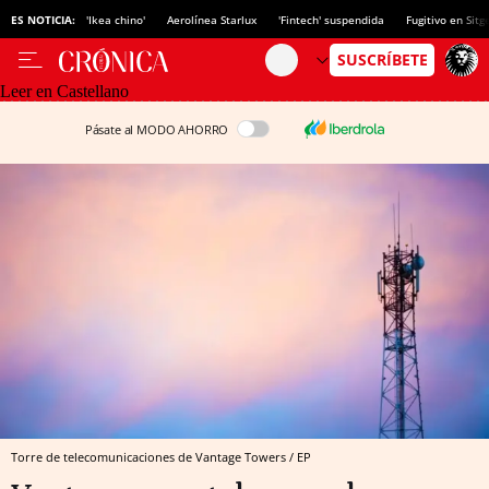
ES NOTICIA:
'Ikea chino'
Aerolínea Starlux
'Fintech' suspendida
Fugitivo en Sitg
Leer en Castellano
Pásate al MODO AHORRO
Torre de telecomunicaciones de Vantage Towers / EP