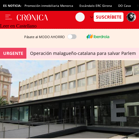
ES NOTICIA:
Promoción inmobiliaria Menorca
Escándalo ERC Girona
DO Cava
N
Leer en Castellano
Pásate al MODO AHORRO
URGENTE
Operación malagueño-catalana para salvar Parlem