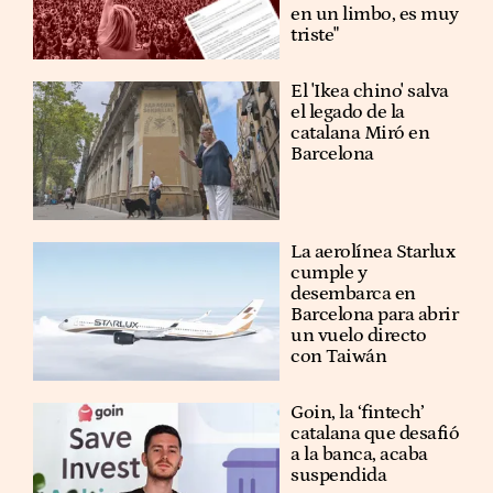
en un limbo, es muy
triste"
El 'Ikea chino' salva
el legado de la
catalana Miró en
Barcelona
La aerolínea Starlux
cumple y
desembarca en
Barcelona para abrir
un vuelo directo
con Taiwán
Goin, la ‘fintech’
catalana que desafió
a la banca, acaba
suspendida