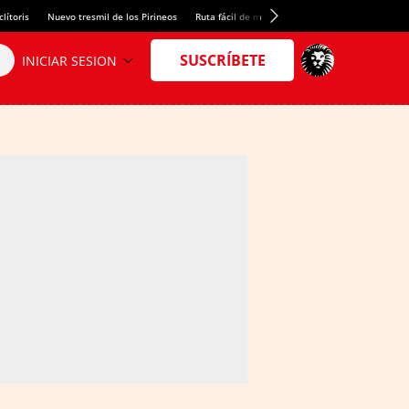
lítoris
Nuevo tresmil de los Pirineos
Ruta fácil de montaña
El arroz más meloso