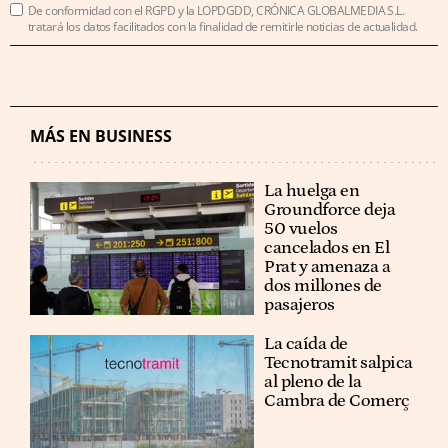
De conformidad con el RGPD y la LOPDGDD, CRÓNICA GLOBALMEDIA S.L.
tratará los datos facilitados con la finalidad de remitirle noticias de actualidad.
MÁS EN BUSINESS
La huelga en
Groundforce deja
50 vuelos
cancelados en El
Prat y amenaza a
dos millones de
pasajeros
La caída de
Tecnotramit salpica
al pleno de la
Cambra de Comerç