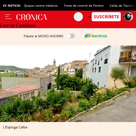
ES NOTICIA:
Quejas contra médicos
Toma de control de Parlem
Caída de Tecnotr
Leer en Castellano
Pásate al MODO AHORRO
L'Espluga Calba