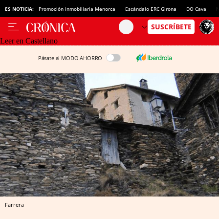
ES NOTICIA:
Promoción inmobiliaria Menorca
Escándalo ERC Girona
DO Cava
N
Leer en Castellano
Pásate al MODO AHORRO
Farrera