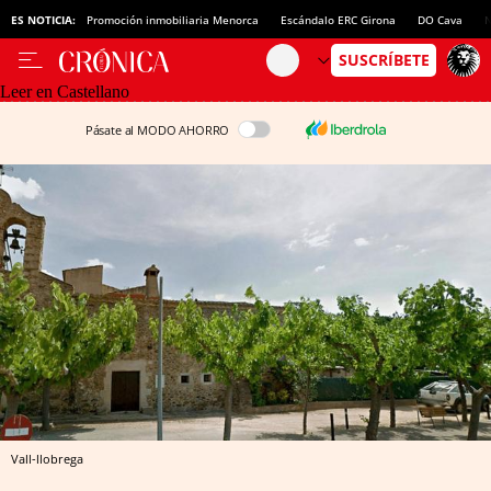
ES NOTICIA:
Promoción inmobiliaria Menorca
Escándalo ERC Girona
DO Cava
N
Leer en Castellano
Pásate al MODO AHORRO
Vall-llobrega