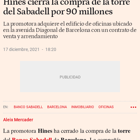
Hines cierra la compra de la torre
del Sabadell por 90 millones
La promotora adquiere el edificio de oficinas ubicado
en la avenida Diagonal de Barcelona con un contrato de
venta y arrendamiento
17 diciembre, 2021
18:20
BANCO SABADELL
BARCELONA
INMOBILIARIO
OFICINAS
CÉSAR GONZÁLEZ-BUENO
Aleix Mercader
Hines
torre
La promotora
ha cerrado la compra de la
Banco Sabadell
Barcelona
del
de
. La compañía