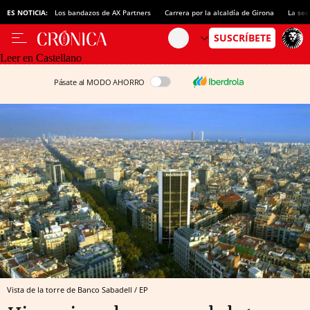
ES NOTICIA:
Los bandazos de AX Partners
Carrera por la alcaldía de Girona
La sec
Leer en Castellano
Pásate al MODO AHORRO
Vista de la torre de Banco Sabadell / EP