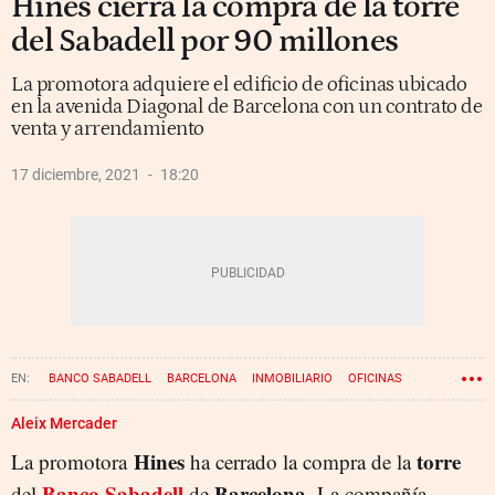
Hines cierra la compra de la torre
del Sabadell por 90 millones
La promotora adquiere el edificio de oficinas ubicado
en la avenida Diagonal de Barcelona con un contrato de
venta y arrendamiento
17 diciembre, 2021
18:20
BANCO SABADELL
BARCELONA
INMOBILIARIO
OFICINAS
CÉSAR GONZÁLEZ-BUENO
Aleix Mercader
Hines
torre
La promotora
ha cerrado la compra de la
Banco Sabadell
Barcelona
del
de
. La compañía