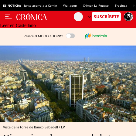
ES NOTICIA:
Junts acorrala a Comín
Wallapop
Crimen La Pegaso
Tracjusa
H
Leer en Castellano
Pásate al MODO AHORRO
Vista de la torre de Banco Sabadell / EP