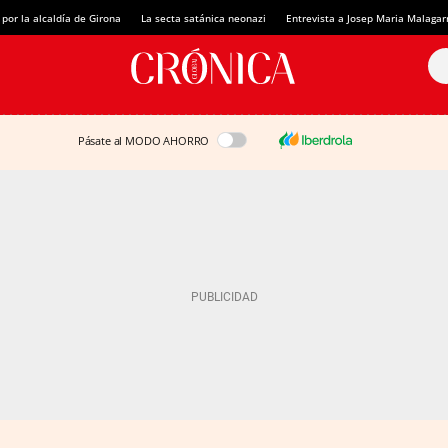
 por la alcaldía de Girona
La secta satánica neonazi
Entrevista a Josep Maria Malagar
Pásate al MODO AHORRO