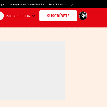
riga
Las mujeres de Onofre Bouvila
Ruta fácil de montaña
Nuevo tresmil de los Pir