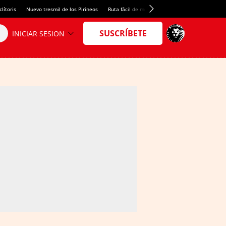
lítoris
Nuevo tresmil de los Pirineos
Ruta fácil de montaña
El arroz más meloso