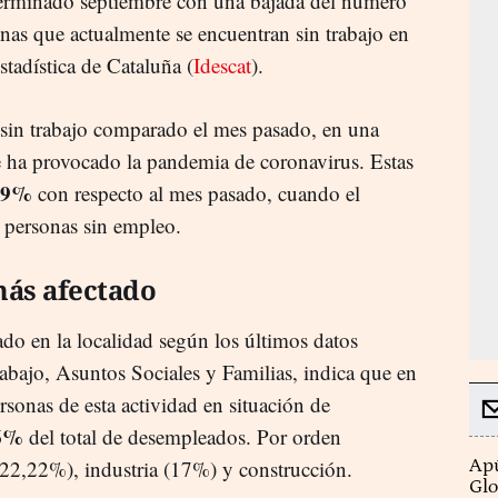
erminado septiembre con una bajada del número
nas que actualmente se encuentran sin trabajo en
Estadística de Cataluña (
Idescat
).
in trabajo comparado el mes pasado, en una
e ha provocado la pandemia de coronavirus. Estas
29%
con respecto al mes pasado, cuando el
 personas sin empleo.
 más afectado
ado en la localidad según los últimos datos
bajo, Asuntos Sociales y Familias, indica que en
rsonas de esta actividad en situación de
6%
del total de desempleados. Por orden
 (22,22%), industria (17%) y construcción.
Apú
Glo