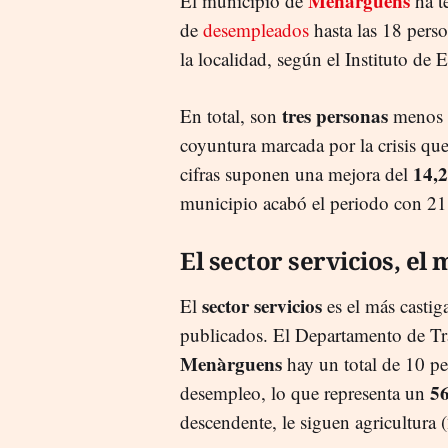
Menàrguens
El municipio de
ha t
de
desempleados
hasta las 18 perso
la localidad, según el Instituto de 
tres personas
En total, son
menos s
coyuntura marcada por la crisis qu
14,
cifras suponen una mejora del
municipio acabó el periodo con 21
El sector servicios, el
sector servicios
El
es el más castig
publicados. El Departamento de Tra
Menàrguens
hay un total de 10 pe
5
desempleo, lo que representa un
descendente, le siguen agricultura