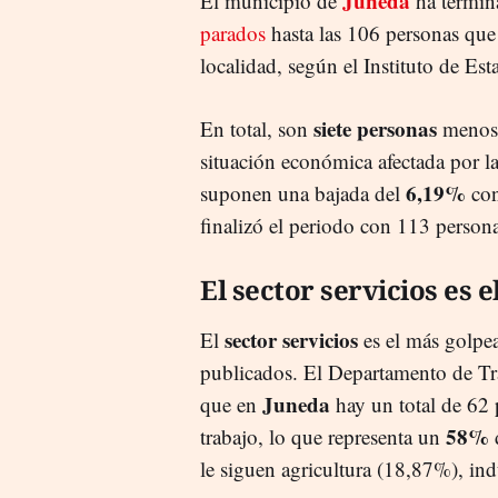
Juneda
El municipio de
ha termin
parados
hasta las 106 personas que 
localidad, según el Instituto de Est
siete personas
En total, son
menos 
situación económica afectada por la
6,19%
suponen una bajada del
con
finalizó el periodo con 113 person
El sector servicios es 
sector servicios
El
es el más golpea
publicados. El Departamento de Tra
Juneda
que en
hay un total de 62 
58%
trabajo, lo que representa un
d
le siguen agricultura (18,87%), in