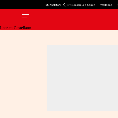
ES NOTICIA:
Junts acorrala a Comín
Wallapop
Leer en Castellano