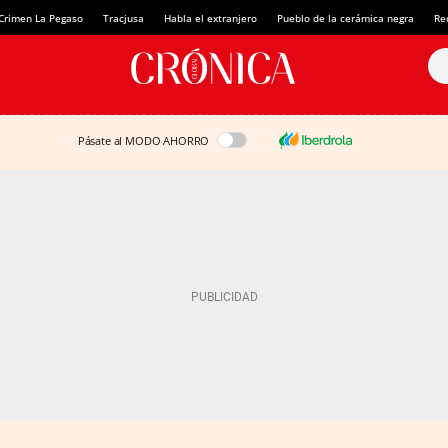
Crimen La Pegaso
Tracjusa
Habla el extranjero
Pueblo de la cerámica negra
Re
Pásate al MODO AHORRO