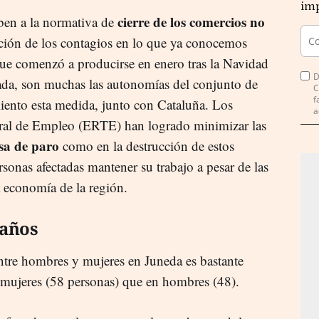
imp
cierre de los comercios no
eben a la normativa de
ón de los contagios en lo que ya conocemos
que comenzó a producirse en enero tras la Navidad
D
ada, son muchas las autonomías del conjunto de
C
f
ento esta medida, junto con Cataluña. Los
a
al de Empleo (ERTE) han logrado minimizar las
sa de paro
como en la destrucción de estos
rsonas afectadas mantener su trabajo a pesar de las
 economía de la región.
 años
tre hombres y mujeres en Juneda es bastante
n mujeres (58 personas) que en hombres (48).