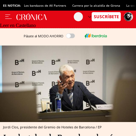
ES NOTICIA:
Los bandazos de AX Partners
Carrera por la alcaldía de Girona
La sec
Leer en Castellano
Pásate al MODO AHORRO
Jordi Clos, presidente del Gremio de Hoteles de Barcelona / EP