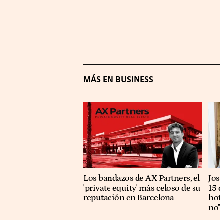
MÁS EN BUSINESS
Los bandazos de AX Partners, el
​​J
'private equity' más celoso de su
15 
reputación en Barcelona
hot
no"