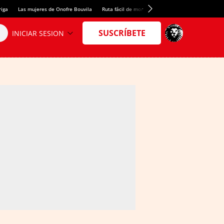
riga
Las mujeres de Onofre Bouvila
Ruta fácil de montaña
Nuevo tresmil de los Pir