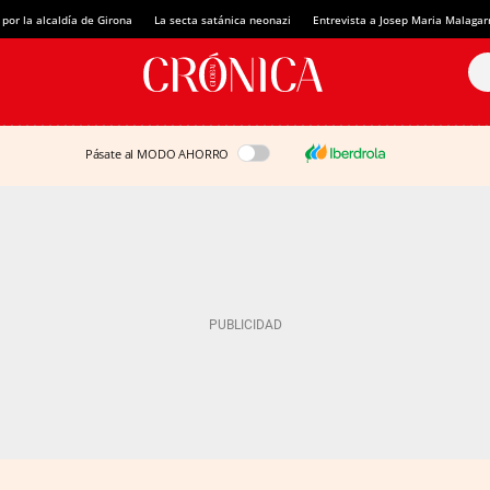
 por la alcaldía de Girona
La secta satánica neonazi
Entrevista a Josep Maria Malagar
Pásate al MODO AHORRO