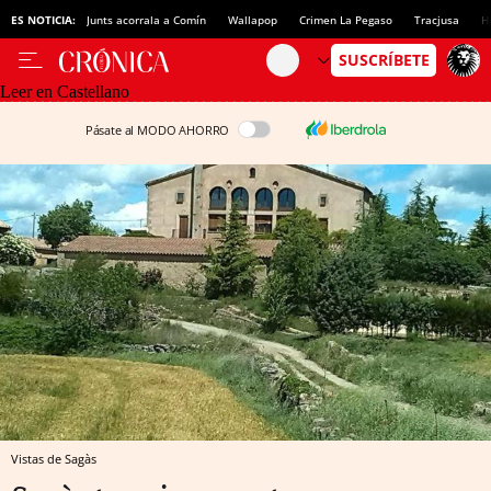
ES NOTICIA:
Junts acorrala a Comín
Wallapop
Crimen La Pegaso
Tracjusa
H
Leer en Castellano
Pásate al MODO AHORRO
Vistas de Sagàs