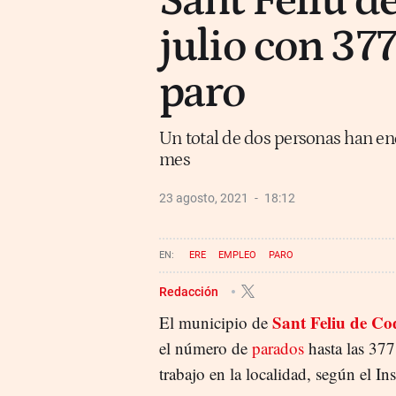
Sant Feliu d
julio con 377
paro
Un total de dos personas han enc
mes
23 agosto, 2021
18:12
ERE
EMPLEO
PARO
Redacción
Sant Feliu de Co
El municipio de
el número de
parados
hasta las 377
trabajo en la localidad, según el In