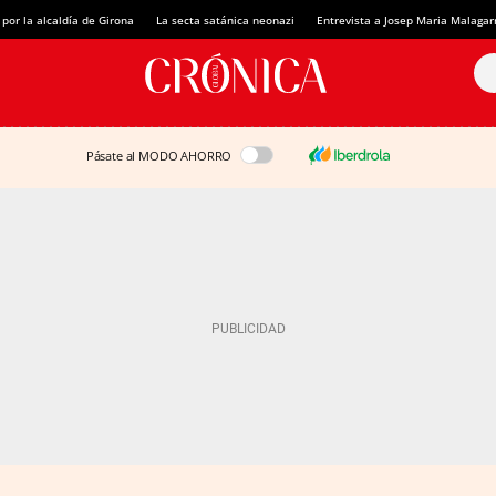
 por la alcaldía de Girona
La secta satánica neonazi
Entrevista a Josep Maria Malagar
Pásate al MODO AHORRO