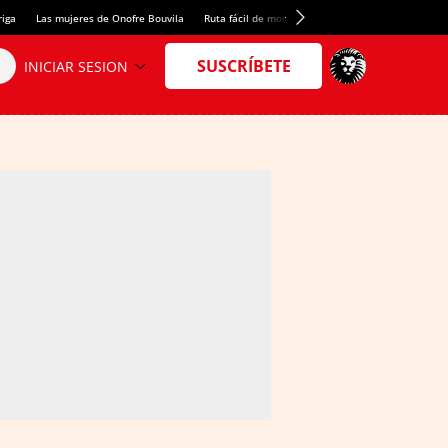
riga
Las mujeres de Onofre Bouvila
Ruta fácil de montaña
Nuevo tresmil de los Pir