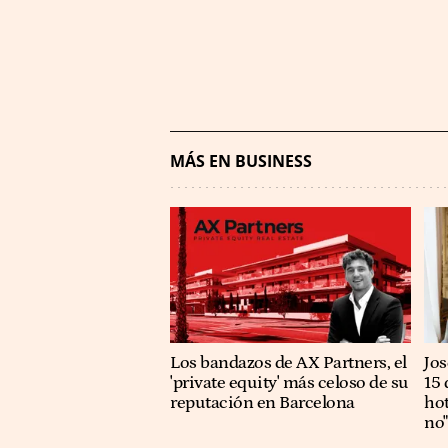
MÁS EN BUSINESS
Los bandazos de AX Partners, el
​​J
'private equity' más celoso de su
15 
reputación en Barcelona
hot
no"