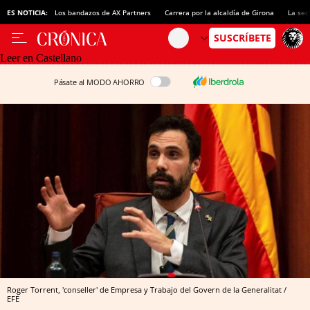
ES NOTICIA:
Los bandazos de AX Partners
Carrera por la alcaldía de Girona
La sec
Leer en Castellano
Pásate al MODO AHORRO
Roger Torrent, 'conseller' de Empresa y Trabajo del Govern de la Generalitat /
EFE