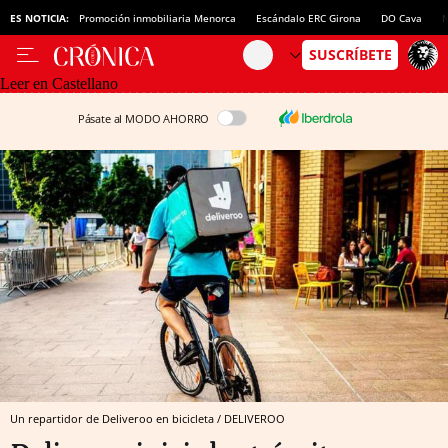
ES NOTICIA:
Promoción inmobiliaria Menorca
Escándalo ERC Girona
DO Cava
N
Leer en Castellano
Pásate al MODO AHORRO
Un repartidor de Deliveroo en bicicleta / DELIVEROO