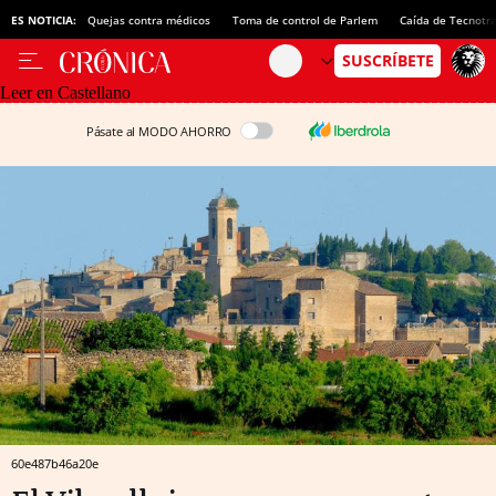
ES NOTICIA:
Quejas contra médicos
Toma de control de Parlem
Caída de Tecnotr
Leer en Castellano
Pásate al MODO AHORRO
60e487b46a20e