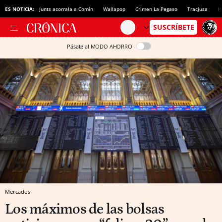
ES NOTICIA:
Junts acorrala a Comín
Wallapop
Crimen La Pegaso
Tracjusa
H
Pásate al MODO AHORRO
Mercados
Los máximos de las bolsas