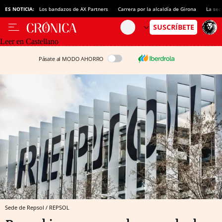
ES NOTICIA:
Los bandazos de AX Partners
Carrera por la alcaldía de Girona
La sec
Leer en Castellano
Pásate al MODO AHORRO
Sede de Repsol / REPSOL