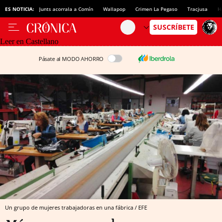
ES NOTICIA:
Junts acorrala a Comín
Wallapop
Crimen La Pegaso
Tracjusa
H
Leer en Castellano
Pásate al MODO AHORRO
Un grupo de mujeres trabajadoras en una fábrica / EFE