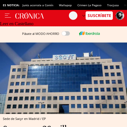
ES NOTICIA:
Junts acorrala a Comín
Wallapop
Crimen La Pegaso
Tracjusa
H
Leer en Castellano
Pásate al MODO AHORRO
Sede de Sacyr en Madrid / EP