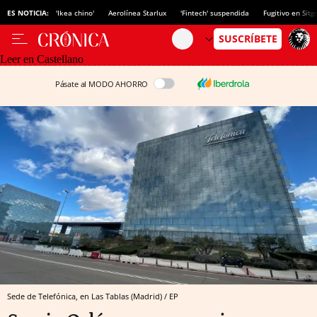
ES NOTICIA:
'Ikea chino'
Aerolínea Starlux
'Fintech' suspendida
Fugitivo en Sitg
Leer en Castellano
Pásate al MODO AHORRO
Sede de Telefónica, en Las Tablas (Madrid) / EP