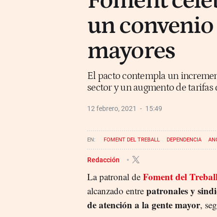
Foment celeb
un convenio 
mayores
El pacto contempla un incremento
sector y un augmento de tarifas 
12 febrero, 2021
15:49
FOMENT DEL TREBALL
DEPENDENCIA
AN
Redacción
Foment del Trebal
La patronal de
patronales y sindi
alcanzado entre
de atención a la gente mayor
, se