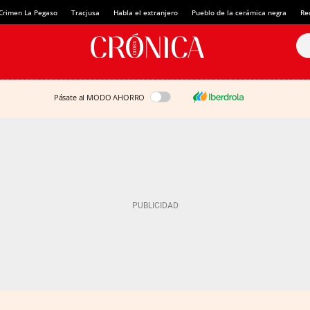
Crimen La Pegaso
Tracjusa
Habla el extranjero
Pueblo de la cerámica negra
Re
Pásate al MODO AHORRO