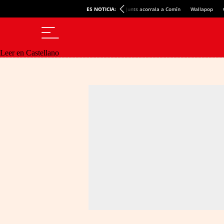
ES NOTICIA:
Junts acorrala a Comín
Wallapop
Leer en Castellano