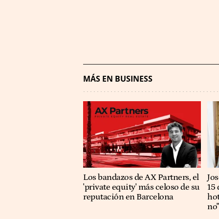
MÁS EN BUSINESS
Los bandazos de AX Partners, el
​​J
'private equity' más celoso de su
15 
reputación en Barcelona
hot
no"