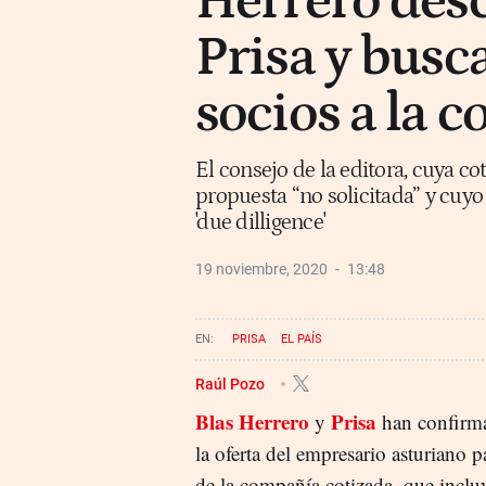
Herrero desc
Prisa y busc
socios a la c
El consejo de la editora, cuya cot
propuesta “no solicitada” y cuy
'due dilligence'
19 noviembre, 2020
13:48
PRISA
EL PAÍS
Raúl Pozo
Blas Herrero
Prisa
y
han confirma
la oferta del empresario asturiano 
de la compañía cotizada, que incluy