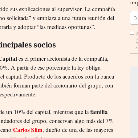
imp
tido sus explicaciones al supervisor. La compañía
“no solicitada” y emplaza a una futura reunión del
rarla y adoptar “las medidas oportunas”.
D
C
incipales socios
f
a
apital
es el primer accionista de la compañía,
0%. A partir de ese porcentaje la ley obliga
el capital. Producto de los acuerdos con la banca
bién forman parte del accionario del grupo, con
respectivamente.
familia
de un 10% del capital, mientras que la
 fundadores del grupo, conservan algo más del 7%
Carlos Slim
xicano
, dueño de una de las mayores