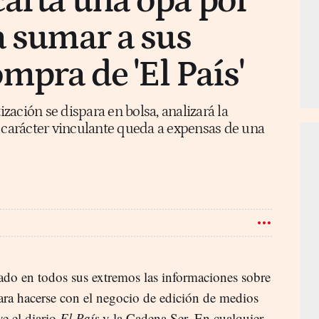
arta una opa por
a sumar a sus
ompra de 'El País'
ización se dispara en bolsa, analizará la
o carácter vinculante queda a expensas de una
do en todos sus extremos las informaciones sobre
para hacerse con el negocio de edición de medios
e el diario
El País
y la Cadena Ser. En cualquier