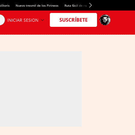
lítoris
Nuevo tresmil de los Pirineos
Ruta fácil de montaña
El arroz más meloso