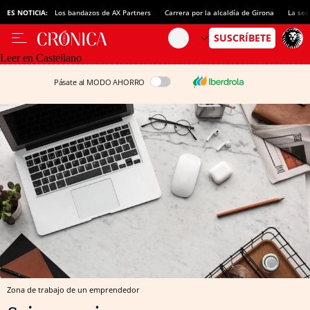
ES NOTICIA:
Los bandazos de AX Partners
Carrera por la alcaldía de Girona
La sec
Leer en Castellano
Pásate al MODO AHORRO
Zona de trabajo de un emprendedor